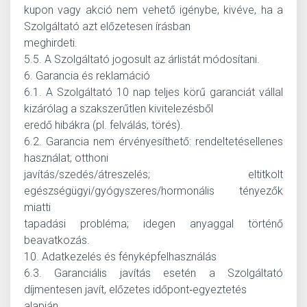
kupon vagy akció nem vehető igénybe, kivéve, ha a
Szolgáltató azt előzetesen írásban
meghirdeti.
5.5. A Szolgáltató jogosult az árlistát módosítani.
6. Garancia és reklamáció
6.1. A Szolgáltató 10 nap teljes körű garanciát vállal
kizárólag a szakszerűtlen kivitelezésből
eredő hibákra (pl. felválás, törés).
6.2. Garancia nem érvényesíthető: rendeltetésellenes
használat; otthoni
javítás/szedés/átreszelés; eltitkolt
egészségügyi/gyógyszeres/hormonális tényezők
miatti
tapadási probléma; idegen anyaggal történő
beavatkozás.
10. Adatkezelés és fényképfelhasználás
6.3. Garanciális javítás esetén a Szolgáltató
díjmentesen javít, előzetes időpont‑egyeztetés
alapján.