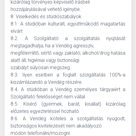
kizárólag törvényes képviselő írásbeli
hozzájárulásával vehető igénybe.
8. Viselkedés és stúdiószabályok
8.1. A stúdióban kulturált, együttműködő magatartás
elvárt.
8.2. A Szolgáltató a szolgáltatás nyújtását
megtagadhatja, ha a Vendég agresszív,
megfélemlítő, sértő vagy zaklató; alkohol/drog hatása
alatt áll; higiéniai vagy biztonsági
szabályt súlyosan megszeg.
8.3. Ilyen esetben a foglalt szolgáltatás 100%-a
kiszámlázandó a Vendég részére.
8.4. A stúdióban a Vendég személyes tárgyaiért a
Szolgáltató felelősséget nem vállal.
8.5. Kísérő (gyermek, barát, kisállat) kizárólag
előzetes egyeztetéssel hozható.
8.6. A Vendég köteles a szolgáltatás nyugodt,
biztonságos kivitelezését nem akadályozó
módon telefonálni/mozogni.