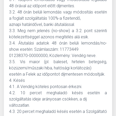
48 órával az időpont előtt díjmentes.
3.2. 48 órán belüli lemondás vagy módosítás esetén
a foglalt szolgáltatás 100%-a fizetendő,
aznapi határidővel, banki átutalással.
3.3. Meg nem jelenés (no-show) a 3.2. pont szerinti
kötelezettséggel azonos megítélés alá esik.
3.4. Átutalási adatok 48 órán belüli lemondás/no-
show esetén: Számlaszám: 11773449
01238370-00000000; Közlemény: Vendég neve.
3.5. Vis maior (pl. baleset, hirtelen betegség,
közüzemi/műszaki hiba, hatósági korlátozás)
esetén a Felek az időpontot díjmentesen módosítják.
4. Késés
4.1. A Vendég köteles pontosan érkezni.
4.2. 10 percet meghaladó késés esetén a
szolgáltatás ideje arányosan csökken, a díj
változatlan.
4.3. 20 percet meghaladó késés esetén a Szolgáltató