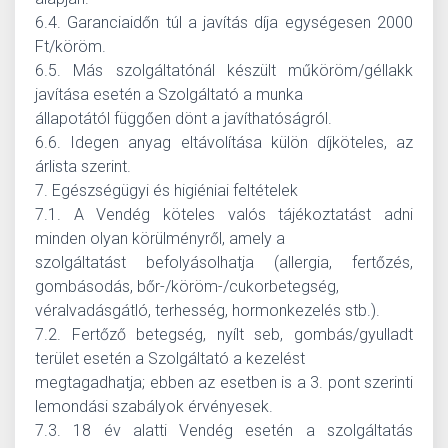
6.4. Garanciaidőn túl a javítás díja egységesen 2000
Ft/köröm.
6.5. Más szolgáltatónál készült műköröm/géllakk
javítása esetén a Szolgáltató a munka
állapotától függően dönt a javíthatóságról.
6.6. Idegen anyag eltávolítása külön díjköteles, az
árlista szerint.
7. Egészségügyi és higiéniai feltételek
7.1. A Vendég köteles valós tájékoztatást adni
minden olyan körülményről, amely a
szolgáltatást befolyásolhatja (allergia, fertőzés,
gombásodás, bőr-/köröm-/cukorbetegség,
véralvadásgátló, terhesség, hormonkezelés stb.).
7.2. Fertőző betegség, nyílt seb, gombás/gyulladt
terület esetén a Szolgáltató a kezelést
megtagadhatja; ebben az esetben is a 3. pont szerinti
lemondási szabályok érvényesek.
7.3. 18 év alatti Vendég esetén a szolgáltatás