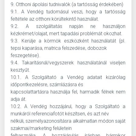
9. Otthoni ápolási tudnivalók (a tartósság érdekében)
9.1. A Vendég tudomásul veszi, hogy a tartósság
feltétele az otthoni körültekintő használat.
9.2. A szolgáltatás napján ne használjon
kézkrémet/olajat, mert tapadási problémát okozhat.
9.3. Kerülje a körmök eszközként használatát (pl.
tepsi kaparása, matrica felszedése, dobozok
feszegetése).
9.4. Takarításnál/vegyszerek használatánál viseljen
kesztyűt.
10.1. A Szolgáltató a Vendég adatait kizárólag
időpontkezelésre, számlázásra és
kapcsolattartásra használja fel, harmadik félnek nem
adja át.
10.2. A Vendég hozzájárul, hogy a Szolgáltató a
munkáról referenciafotót készítsen, és azt név
nélküli, személyazonosításra alkalmatlan módon saját
szakmai/marketing felületein
felhasználja. A hozzájárulás írásban bármikor