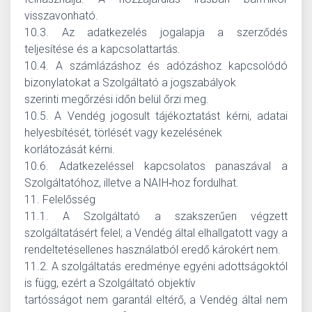
visszavonható.
10.3. Az adatkezelés jogalapja a szerződés
teljesítése és a kapcsolattartás.
10.4. A számlázáshoz és adózáshoz kapcsolódó
bizonylatokat a Szolgáltató a jogszabályok
szerinti megőrzési időn belül őrzi meg.
10.5. A Vendég jogosult tájékoztatást kérni, adatai
helyesbítését, törlését vagy kezelésének
korlátozását kérni.
10.6. Adatkezeléssel kapcsolatos panaszával a
Szolgáltatóhoz, illetve a NAIH‑hoz fordulhat.
11. Felelősség
11.1. A Szolgáltató a szakszerűen végzett
szolgáltatásért felel; a Vendég által elhallgatott vagy a
rendeltetésellenes használatból eredő károkért nem.
11.2. A szolgáltatás eredménye egyéni adottságoktól
is függ, ezért a Szolgáltató objektív
tartósságot nem garantál eltérő, a Vendég által nem