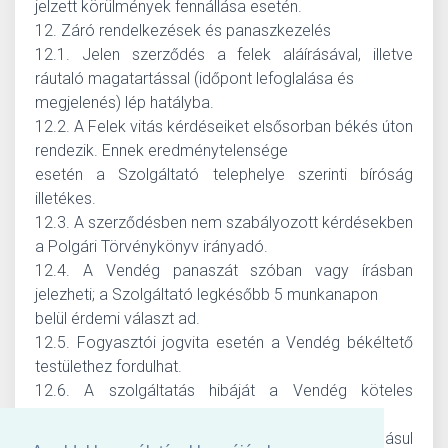
jelzett körülmények fennállása esetén.
12. Záró rendelkezések és panaszkezelés
12.1. Jelen szerződés a felek aláírásával, illetve
ráutaló magatartással (időpont lefoglalása és
megjelenés) lép hatályba.
12.2. A Felek vitás kérdéseiket elsősorban békés úton
rendezik. Ennek eredménytelensége
esetén a Szolgáltató telephelye szerinti bíróság
illetékes.
12.3. A szerződésben nem szabályozott kérdésekben
a Polgári Törvénykönyv irányadó.
12.4. A Vendég panaszát szóban vagy írásban
jelezheti; a Szolgáltató legkésőbb 5 munkanapon
belül érdemi választ ad.
12.5. Fogyasztói jogvita esetén a Vendég békéltető
testülethez fordulhat.
12.6. A szolgáltatás hibáját a Vendég köteles
haladéktalanul jelezni.
12.7. Online foglalás esetén a Vendég tudomásul