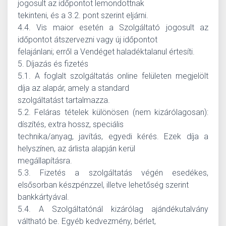
jogosult az időpontot lemondottnak
tekinteni, és a 3.2. pont szerint eljárni.
4.4. Vis maior esetén a Szolgáltató jogosult az
időpontot átszervezni vagy új időpontot
felajánlani; erről a Vendéget haladéktalanul értesíti.
5. Díjazás és fizetés
5.1. A foglalt szolgáltatás online felületen megjelölt
díja az alapár, amely a standard
szolgáltatást tartalmazza.
5.2. Feláras tételek különösen (nem kizárólagosan):
díszítés, extra hossz, speciális
technika/anyag, javítás, egyedi kérés. Ezek díja a
helyszínen, az árlista alapján kerül
megállapításra.
5.3. Fizetés a szolgáltatás végén esedékes,
elsősorban készpénzzel, illetve lehetőség szerint
bankkártyával.
5.4. A Szolgáltatónál kizárólag ajándékutalvány
váltható be. Egyéb kedvezmény, bérlet,